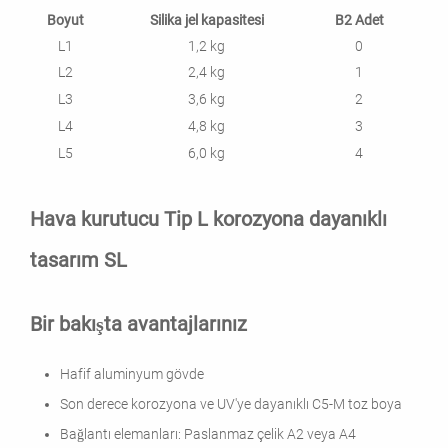
Boyut
Silika jel kapasitesi
B2 Adet
L1
1,2 kg
0
L2
2,4 kg
1
L3
3,6 kg
2
L4
4,8 kg
3
L5
6,0 kg
4
Hava kurutucu Tip L korozyona dayanıklı
tasarım SL
Bir bakışta avantajlarınız
Hafif aluminyum gövde
Son derece korozyona ve UV'ye dayanıklı C5-M toz boya
Bağlantı elemanları: Paslanmaz çelik A2 veya A4