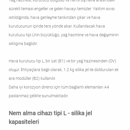
Yağ hazinesi, kurutucu dolgusu ve nemli dış hava arasındaki
sürekli temasi engeller ve gelen havayı temizler. Yalıtım sıvısı
ısıtıldığında, hava genleşme tankından çıkar ve hava
kurutucunun içinde ters yönde akar. Kullanılacak hava
kurutucu tipi L'nin büyüklüğü, yağ hacmine ve hava değişiminin
sıklıgına bağlıdır.
Hava kurutucu tip L, bir üst (B1) ve bir yağ hazinesinden (OV)
oluşur. İhtiyaçlara bağlı olarak, 1.2 kg silika jel ile doldurulan ek
ara modüller (B2) kullanılır.
Daha iyi korozyon direnci için tüm bağlantı elemanları A4
paslanmaz çelikte sunulmaktadır.
Nem alma cihazı tipi L - silika jel
kapasiteleri